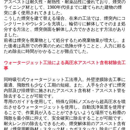
アスベストは耐久性・耐熱性・耐薬品性に優れており、煙突の
ライニング材として、1980年代頃までに建てられた建物の煙
突に多く使用されてきました。
こうした煙突を建て替える場合、在来の工法では、煙突内にコ
ンクリートやウレタンを充填し、輪切りに解体してそのまま処
分する方法と、煙突側面を解体し人力でかきおとす方法があり
ました。
前者は煙突を廃棄物として処分するため廃棄物量が増大し、ま
た後者は高所での作業のために危険が伴うことと、人力に頼る
ため除去に時間がかかることが難点でした。
ウォータージェット工法による高圧水アスベスト含有材除去工
事
同時吸引式ウォータージェット工法導入。外壁塗膜除去工事に
最適、飛散性も少なく工期の短縮。また、人手を介さずに煙突
内部及び排煙管に施されたアスベスト含有材・アスベスト管を
除去することが可能です。
専用のガイドを使用して、特殊な回転ノズルから超高圧水を噴
出させるウォータージェットを使用し、自動洗浄装置を使用す
ることで、作業員が入ることができないような場所でも粉塵の
飛散を最小限に抑えて、安全確実に除去することが可能です。
耐火レンガの除去もできるため、煙突解体前のアスベスト含有
材（煙突用断熱材・スタック材・カポスタック）除去に広く使