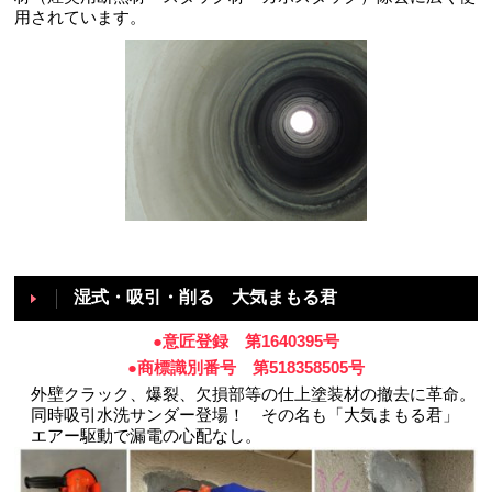
用されています。
湿式・吸引・削る 大気まもる君
●意匠登録 第1640395号
●商標識別番号 第518358505号
外壁クラック、爆裂、欠損部等の仕上塗装材の撤去に革命。
同時吸引水洗サンダー登場！ その名も「大気まもる君」
エアー駆動で漏電の心配なし。